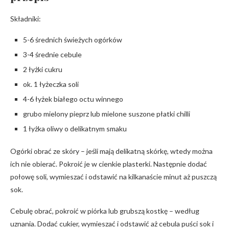
Składniki:
5-6 średnich świeżych ogórków
3-4 średnie cebule
2 łyżki cukru
ok. 1 łyżeczka soli
4-6 łyżek białego octu winnego
grubo mielony pieprz lub mielone suszone płatki chilli
1 łyżka oliwy o delikatnym smaku
Ogórki obrać ze skóry – jeśli mają delikatną skórkę, wtedy można
ich nie obierać. Pokroić je w cienkie plasterki. Następnie dodać
połowę soli, wymieszać i odstawić na kilkanaście minut aż puszczą
sok.
Cebulę obrać, pokroić w piórka lub grubszą kostkę – według
uznania. Dodać cukier, wymieszać i odstawić aż cebula puści sok i