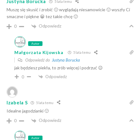
Justyna Borucka
5 lata temu
Muszę się skusić i zrobić 🙂 wyglądają niesamowicie 🙂 wyszły Ci
smaczne i piękne 😀 tez takie chcę 🙂
Odpowiedz
0
Autor
Małgorzata Kijowska
5 lata temu
Odpowiedź do
Justyna Borucka
jak będziesz piekła, to zrób więcej i podrzuć 😉
Odpowiedz
0
Izabela S
5 lata temu
Idealne jagodzianki 🙂
Odpowiedz
0
Autor