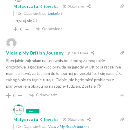
Małgorzata Kijowska
5 lata temu
Odpowiedź do
Izabela S
częstuj się 🙂
Odpowiedz
0
Viola z My British Journey
5 lata temu
Specjalnie zajrzalam na ten wpis,bo chodzą za mną takie
drożdżowe jagodzianki,co prawda na jagody w UK to ja raczej nie
mam co liczyć, za to mam dużo czarnej porzeczki i też się nada 🙂 a
tak ogólnie to fajnie tutaj u Ciebie ,nie będę mieć problemu z
planowaniem obiadu na następny tydzień. Zostaje 🙂
Odpowiedz
0
Autor
Małgorzata Kijowska
5 lata temu
Odpowiedź do
Viola z My British Journey