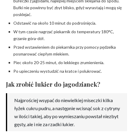
bułeczki z jagodami, najlepiej miejscem sklejania do spodu.
Bułki nie powinny być zbyt blisko, gdyż wyrastają i mogą się
posklejać.
Odstawić na około 10 minut do podrośnięcia.
W tym czasie nagrzać piekarnik do temperatury 180°C,
grzanie góra-dół.
Przed wstawieniem do piekarnika przy pomocy pędzelka
posmarować ciepłym mlekiem.
Piec około 20-25 minut, do lekkiego zrumienienia.
Po upieczeniu wystudzić na kratce i polukrować.
Jak zrobić lukier do jagodzianek?
Najprościej wsypać do niewielkiej miseczki kilka
łyżek cukru pudru, a następnie wcisnąć sok z cytryny
w ilości takiej, aby po wymieszaniu powstał niezbyt
gęsty, ale i nie za rzadki lukier.