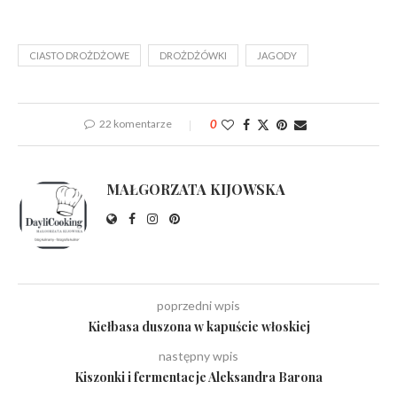
CIASTO DROŻDŻOWE
DROŻDŻÓWKI
JAGODY
22 komentarze
0
MAŁGORZATA KIJOWSKA
poprzedni wpis
Kiełbasa duszona w kapuście włoskiej
następny wpis
Kiszonki i fermentacje Aleksandra Barona