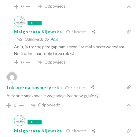
Odpowiedz
0
Autor
Małgorzata Kijowska
5 lata temu
Odpowiedź do
Ania
Aniu, ja trochę przegapiłam sezon i za mało przetworzyłam.
No trudno, nadrobię to za rok 😉
Odpowiedz
0
toksyczna kosmetyczka
6 lata temu
Ależ one smakowicie wygladają. Niebo w gębie 🙂
Odpowiedz
0
Autor
Małgorzata Kijowska
6 lata temu