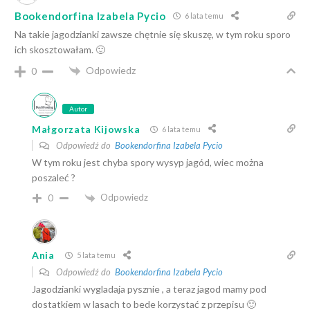
Bookendorfina Izabela Pycio
6 lata temu
Na takie jagodzianki zawsze chętnie się skuszę, w tym roku sporo
ich skosztowałam. 🙂
Odpowiedz
0
Autor
Małgorzata Kijowska
6 lata temu
Odpowiedź do
Bookendorfina Izabela Pycio
W tym roku jest chyba spory wysyp jagód, wiec można
poszaleć ?
Odpowiedz
0
Ania
5 lata temu
Odpowiedź do
Bookendorfina Izabela Pycio
Jagodzianki wygladaja pysznie , a teraz jagod mamy pod
dostatkiem w lasach to bede korzystać z przepisu 🙂