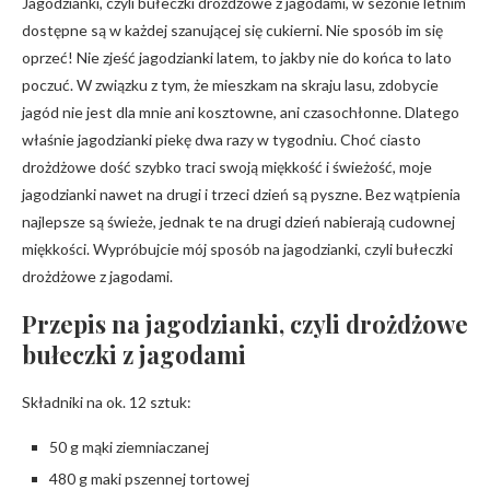
Jagodzianki, czyli bułeczki drożdżowe z jagodami, w sezonie letnim
dostępne są w każdej szanującej się cukierni. Nie sposób im się
oprzeć! Nie zjeść jagodzianki latem, to jakby nie do końca to lato
poczuć. W związku z tym, że mieszkam na skraju lasu, zdobycie
jagód nie jest dla mnie ani kosztowne, ani czasochłonne. Dlatego
właśnie jagodzianki piekę dwa razy w tygodniu. Choć ciasto
drożdżowe dość szybko traci swoją miękkość i świeżość, moje
jagodzianki nawet na drugi i trzeci dzień są pyszne. Bez wątpienia
najlepsze są świeże, jednak te na drugi dzień nabierają cudownej
miękkości. Wypróbujcie mój sposób na jagodzianki, czyli bułeczki
drożdżowe z jagodami.
Przepis na jagodzianki, czyli drożdżowe
bułeczki z jagodami
Składniki na ok. 12 sztuk:
50 g mąki ziemniaczanej
480 g maki pszennej tortowej