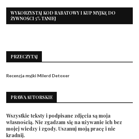
WYKORZYSTAJ KOD RABATOWY I KUP MYJKĘ DO
ŻYWNOŚCI 5% TANIEJ
PRZECZYTAJ
Recenzja myjki Milerd Detoxer
PRAWA AUTORSKIE
Wszystkie teksty i podpisane zdjęcia są moja
własnością. Nie zgadzam się na używanie ich bez
mojej wiedzy i zgody. Uszanuj moją pracę i nie
kradnij.