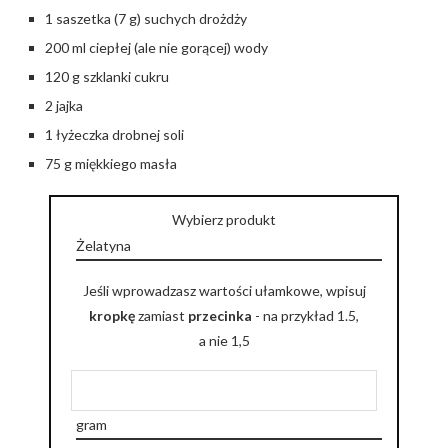
1 saszetka (7 g) suchych drożdży
200 ml ciepłej (ale nie gorącej) wody
120 g szklanki cukru
2 jajka
1 łyżeczka drobnej soli
75 g miękkiego masła
Wybierz produkt
Jeśli wprowadzasz wartości ułamkowe, wpisuj
kropkę
zamiast
przecinka
- na przykład 1.5,
a nie 1,5