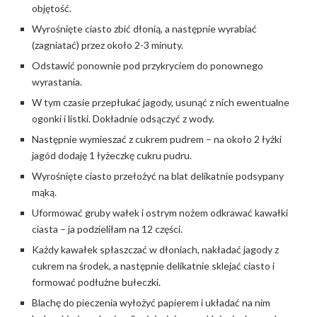
objętość.
Wyrośnięte ciasto zbić dłonią, a następnie wyrabiać
(zagniatać) przez około 2-3 minuty.
Odstawić ponownie pod przykryciem do ponownego
wyrastania.
W tym czasie przepłukać jagody, usunąć z nich ewentualne
ogonki i listki. Dokładnie odsączyć z wody.
Następnie wymieszać z cukrem pudrem – na około 2 łyżki
jagód dodaję 1 łyżeczkę cukru pudru.
Wyrośnięte ciasto przełożyć na blat delikatnie podsypany
mąką.
Uformować gruby wałek i ostrym nożem odkrawać kawałki
ciasta – ja podzieliłam na 12 części.
Każdy kawałek spłaszczać w dłoniach, nakładać jagody z
cukrem na środek, a następnie delikatnie sklejać ciasto i
formować podłużne bułeczki.
Blachę do pieczenia wyłożyć papierem i układać na nim