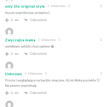
only the original style
13 lata temu
musze wypróbowac przepisu:)
Odpowiedz
0
Zwyczajna mama
13 lata temu
uwielbiam sałatki z kurczakiem 😀
Odpowiedz
0
Unknown
13 lata temu
Proste i wyglądające na bardzo smaczne. Aż mi ślinka pociekła 🙂
Na pewno wypróbuję.
Odpowiedz
0