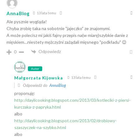
AnnaBlog
13 lata temu
Ale pysznie wygląda!
Chyba zrobię taka na sobotnie "jajeczko" ze znajomymi.
A może polecisz mi jakiś fajny przepis na(w miarę)szybkie danie z
mięskiem…niestety mężczyźni zażądali mięsnego "podkładu" 😉
Odpowiedz
0
Autor
Małgorzata Kijowska
13 lata temu
Odpowiedź do
AnnaBlog
proponuję:
http://daylicooking.blogspot.com/2013/03/kotleciki-z-piersi-
kurczaka-z-papryka.html
albo
http://daylicooking.blogspot.com/2013/02/drobiowy-
szaszyczek-na-szybko.html
albo