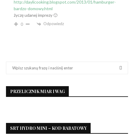
http://daylicooking.blogspot.com/2013/01/hamburger-
bardzo-domowy.html
życzę udanej imprezy 🙂
Odpowiedz
0
PRZELICZNIK MIAR I WAG
SRT HYDRO MINI – KOD RABATOWY