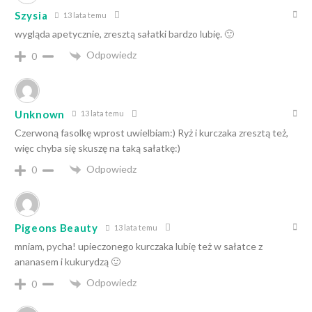
Szysia
13 lata temu
wygląda apetycznie, zresztą sałatki bardzo lubię. 🙂
Odpowiedz
0
Unknown
13 lata temu
Czerwoną fasolkę wprost uwielbiam:) Ryż i kurczaka zresztą też,
więc chyba się skuszę na taką sałatkę:)
Odpowiedz
0
Pigeons Beauty
13 lata temu
mniam, pycha! upieczonego kurczaka lubię też w sałatce z
ananasem i kukurydzą 🙂
Odpowiedz
0