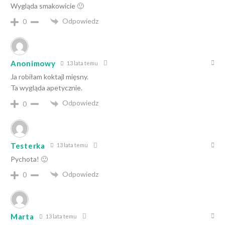
Wygląda smakowicie 🙂
Odpowiedz
0
Anonimowy
13 lata temu
Ja robiłam koktajl mięsny.
Ta wygląda apetycznie.
Odpowiedz
0
Testerka
13 lata temu
Pychota! 🙂
Odpowiedz
0
Marta
13 lata temu