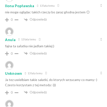
Ilona Popławska
13 lata temu
nie moge oglądac takich rzeczy bo zaraz głodna jestem 🙂
Odpowiedz
0
Anula
13 lata temu
fajna ta sałatka nie jadłam takiej:)
Odpowiedz
0
Unknown
13 lata temu
Ja tez uwielbiam takie salatki, do ktorych wrzucamy co mamy:-)
Czesto korzystam z tej metody:-)))
Odpowiedz
0