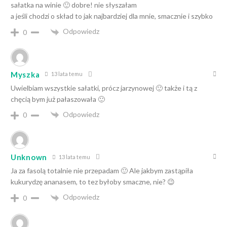
sałatka na winie 🙂 dobre! nie słyszałam
a jeśli chodzi o skład to jak najbardziej dla mnie, smacznie i szybko
Odpowiedz
0
Myszka
13 lata temu
Uwielbiam wszystkie sałatki, prócz jarzynowej 🙂 także i tą z
chęcią bym już pałaszowała 🙂
Odpowiedz
0
Unknown
13 lata temu
Ja za fasolą totalnie nie przepadam 🙂 Ale jakbym zastąpiła
kukurydzę ananasem, to tez byłoby smaczne, nie? 😉
Odpowiedz
0