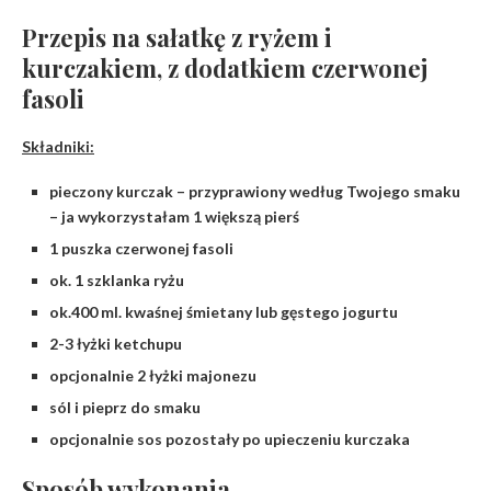
Przepis na sałatkę z ryżem i
kurczakiem, z dodatkiem czerwonej
fasoli
Składniki:
pieczony kurczak – przyprawiony według Twojego smaku
– ja wykorzystałam 1 większą pierś
1 puszka czerwonej fasoli
ok. 1 szklanka ryżu
ok.400 ml. kwaśnej śmietany lub gęstego jogurtu
2-3 łyżki ketchupu
opcjonalnie 2 łyżki majonezu
sól i pieprz do smaku
opcjonalnie sos pozostały po upieczeniu kurczaka
Sposób wykonania