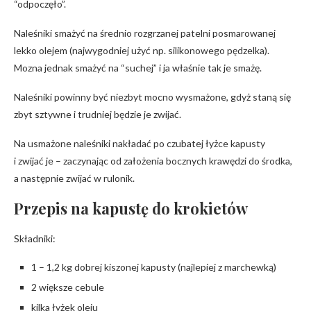
“odpoczęło”.
Naleśniki smażyć na średnio rozgrzanej patelni posmarowanej
lekko olejem (najwygodniej użyć np. silikonowego pędzelka).
Mozna jednak smażyć na “suchej” i ja właśnie tak je smażę.
Naleśniki powinny być niezbyt mocno wysmażone, gdyż staną się
zbyt sztywne i trudniej będzie je zwijać.
Na usmażone naleśniki nakładać po czubatej łyżce kapusty
i zwijać je – zaczynając od założenia bocznych krawędzi do środka,
a następnie zwijać w rulonik.
Przepis na kapustę do krokietów
Składniki:
1 – 1,2 kg dobrej kiszonej kapusty (najlepiej z marchewką)
2 większe cebule
kilka łyżek oleju