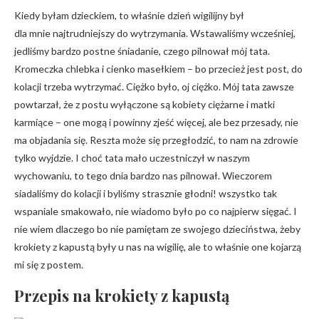
Kiedy byłam dzieckiem, to właśnie dzień wigilijny był
dla mnie najtrudniejszy do wytrzymania. Wstawaliśmy wcześniej,
jedliśmy bardzo postne śniadanie, czego pilnował mój tata.
Kromeczka chlebka i cienko masełkiem – bo przecież jest post, do
kolacji trzeba wytrzymać. Ciężko było, oj ciężko. Mój tata zawsze
powtarzał, że z postu wyłączone są kobiety ciężarne i matki
karmiące – one mogą i powinny zjeść więcej, ale bez przesady, nie
ma objadania się. Reszta może się przegłodzić, to nam na zdrowie
tylko wyjdzie. I choć tata mało uczestniczył w naszym
wychowaniu, to tego dnia bardzo nas pilnował. Wieczorem
siadaliśmy do kolacji i byliśmy strasznie głodni! wszystko tak
wspaniale smakowało, nie wiadomo było po co najpierw sięgać. I
nie wiem dlaczego bo nie pamiętam ze swojego dzieciństwa, żeby
krokiety z kapustą były u nas na wigilię, ale to właśnie one kojarzą
mi się z postem.
Przepis na krokiety z kapustą