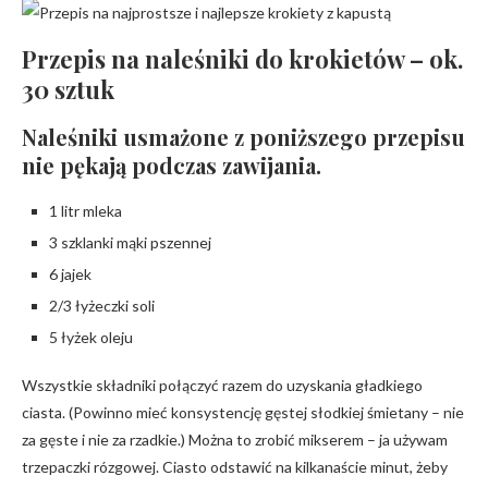
Przepis na naleśniki do krokietów – ok.
30 sztuk
Naleśniki usmażone z poniższego przepisu
nie pękają podczas zawijania.
1 litr mleka
3 szklanki mąki pszennej
6 jajek
2/3 łyżeczki soli
5 łyżek oleju
Wszystkie składniki połączyć razem do uzyskania gładkiego
ciasta. (Powinno mieć konsystencję gęstej słodkiej śmietany – nie
za gęste i nie za rzadkie.) Można to zrobić mikserem – ja używam
trzepaczki rózgowej. Ciasto odstawić na kilkanaście minut, żeby