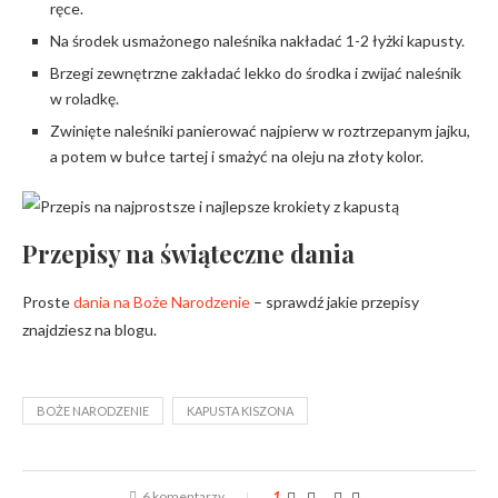
ręce.
Na środek usmażonego naleśnika nakładać 1-2 łyżki kapusty.
Brzegi zewnętrzne zakładać lekko do środka i zwijać naleśnik
w roladkę.
Zwinięte naleśniki panierować najpierw w roztrzepanym jajku,
a potem w bułce tartej i smażyć na oleju na złoty kolor.
Przepisy na świąteczne dania
Proste
dania na Boże Narodzenie
– sprawdź jakie przepisy
znajdziesz na blogu.
BOŻE NARODZENIE
KAPUSTA KISZONA
6 komentarzy
1