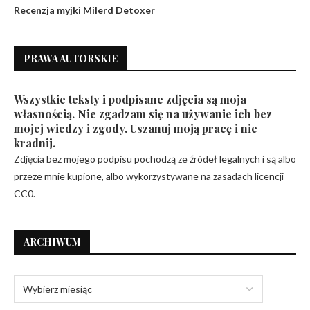
Recenzja myjki Milerd Detoxer
PRAWA AUTORSKIE
Wszystkie teksty i podpisane zdjęcia są moja
własnością. Nie zgadzam się na używanie ich bez
mojej wiedzy i zgody. Uszanuj moją pracę i nie
kradnij.
Zdjęcia bez mojego podpisu pochodzą ze źródeł legalnych i są albo
przeze mnie kupione, albo wykorzystywane na zasadach licencji
CC0.
ARCHIWUM