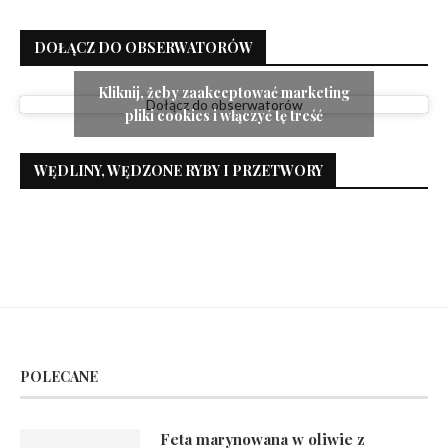
DOŁĄCZ DO OBSERWATORÓW
Kliknij, żeby zaakceptować marketing
Dołącz do obserwatorów
pliki cookies i włączyć tę treść
WĘDLINY, WĘDZONE RYBY I PRZETWORY
POLECANE
Feta marynowana w oliwie z