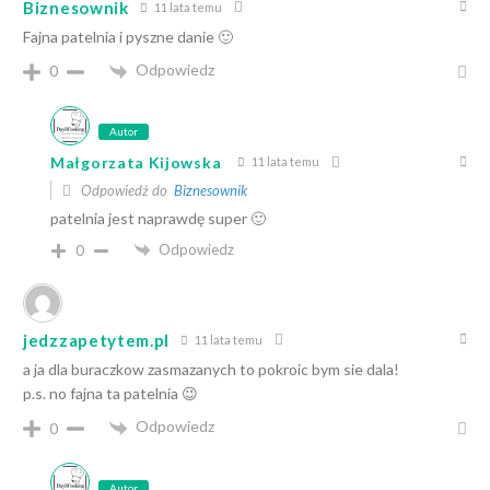
Biznesownik
11 lata temu
Fajna patelnia i pyszne danie 🙂
Odpowiedz
0
Autor
Małgorzata Kijowska
11 lata temu
Odpowiedź do
Biznesownik
patelnia jest naprawdę super 🙂
Odpowiedz
0
jedzzapetytem.pl
11 lata temu
a ja dla buraczkow zasmazanych to pokroic bym sie dala!
p.s. no fajna ta patelnia 😉
Odpowiedz
0
Autor