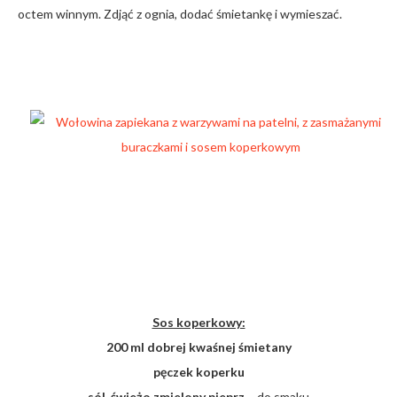
octem winnym. Zdjąć z ognia, dodać śmietankę i wymieszać.
Sos koperkowy:
200 ml dobrej kwaśnej śmietany
pęczek koperku
sól
,
świeżo zmielony pieprz
– do smaku