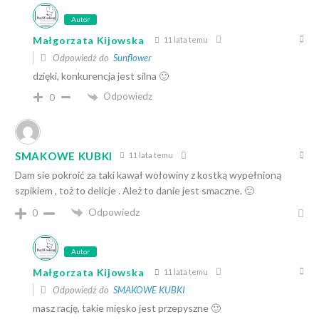
Autor
Małgorzata Kijowska
11 lata temu
Odpowiedź do
Sunflower
dzięki, konkurencja jest silna 🙂
Odpowiedz
0
SMAKOWE KUBKI
11 lata temu
Dam sie pokroić za taki kawał wołowiny z kostką wypełnioną
szpikiem , toż to delicje . Ależ to danie jest smaczne. 🙂
Odpowiedz
0
Autor
Małgorzata Kijowska
11 lata temu
Odpowiedź do
SMAKOWE KUBKI
masz rację, takie mięsko jest przepyszne 🙂