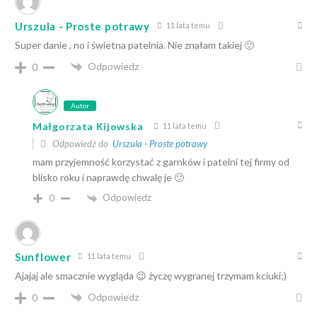
Urszula - Proste potrawy
11 lata temu
Super danie , no i świetna patelnia. Nie znałam takiej 🙂
Odpowiedz
0
Autor
Małgorzata Kijowska
11 lata temu
Odpowiedź do
Urszula - Proste potrawy
mam przyjemność korzystać z garnków i patelni tej firmy od
blisko roku i naprawdę chwalę je 🙂
Odpowiedz
0
Sunflower
11 lata temu
Ajajaj ale smacznie wygląda 😉 życzę wygranej trzymam kciuki;)
Odpowiedz
0