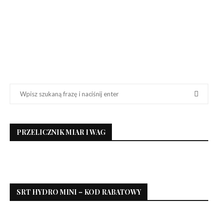
PRZELICZNIK MIAR I WAG
SRT HYDRO MINI – KOD RABATOWY