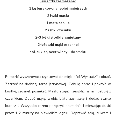
Buraczki zasmażane:
1 kg buraków, najlepiej mniejszych
2 łyżki masła
1 mała cebula
2 ząbki czosnku
2-3 łyżki słodkiej śmietany
2 łyżeczki mąki pszennej
sól
,
cukier
,
ocet winny
– do smaku
Buraczki wyszorować i ugotować do miękkości. Wystudzić i obrać.
Zetrzeć na drobnej tarce jarzynowej. Cebulę obrać i pokroić w
kostkę, czosnek posiekać. Masło stopić i zeszklić na nim cebulę z
czosnkiem. Dodać mąkę, zrobić białą zasmażkę i dodać starte
buraczki. Wszystko razem połączyć dokładnie i mieszając dusić
przez 1-2 minuty na niewielkim ogniu. Doprawić solą, cukrem i