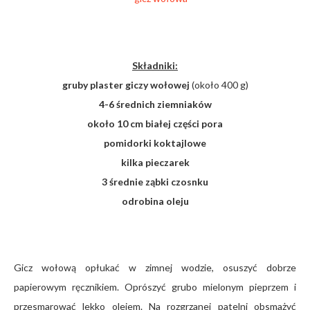
Składniki:
gruby plaster giczy wołowej
(około 400 g)
4-6 średnich ziemniaków
około 10 cm białej części pora
pomidorki koktajlowe
kilka pieczarek
3 średnie ząbki czosnku
odrobina oleju
Gicz wołową opłukać w zimnej wodzie, osuszyć dobrze
papierowym ręcznikiem. Oprószyć grubo mielonym pieprzem i
przesmarować lekko olejem. Na rozgrzanej patelni obsmażyć