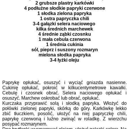
2 grubsze plastry karkówki
4 podłużne słodkie papryki czerwone
1 słodka zielona papryka
1 ostra papryczka chili
3-4 gałązki selera naciowego
kilka średnich marchewek
4 średnie ząbki czosnku
1 mała cebula czerwona
1 średnia cukinia
sól, pieprz i suszony rozmaryn
mielona słodka papryka
3-4 łyżki oleju
Paprykę opłukać, osuszyć i wyciąć gniazda nasienne.
Cukinię opłukać, pokroić w kilkucentymetrowe kawałki.
Cebulę i czosnek obrać. Selera naciowego opłukać i
osuszyć. Marchew oskrobać lub obrać, opłukać.
Kurczaka przyprawić solą i słodką papryka. Włożyć do
połówki zielonej papryki, skórką do góry. Karkówkę lekko
zbić tłuczkiem, posolić, ułożyć na niej papryczkę chili,
paprykę czerwoną i luźno zwinąć w roladkę. Z wierzchu
posypać rozmarynem.