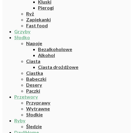
Kluski
Pierogi
Ryż
Zapiekanki
Fast food
Grzyby
Słodko
Napoje
Bezalkoholowe
Alkohol
Ciasta
Ciasta drożdżowe
Ciastka
Babeczki
Desery
Pączki
Przetwory
Przyprawy
Wytrawne
Słodkie
Ryby
Śledzie
DayliHome