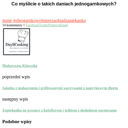
Co myślicie o takich daniach jednogarnkowych?
danie jednogarnkowe
impreza
obiad
zapiekanka
14 komentarzy
0
Facebook
Twitter
Pinterest
Email
Małgorzata Kijowska
poprzedni wpis
Sałatka z makaronem i grillowanymi warzywami z paprykowym dipem
następny wpis
Zapiekanka na grzance z kalafiorem i jajkiem z dodatkiem parmezanu
Podobne wpisy