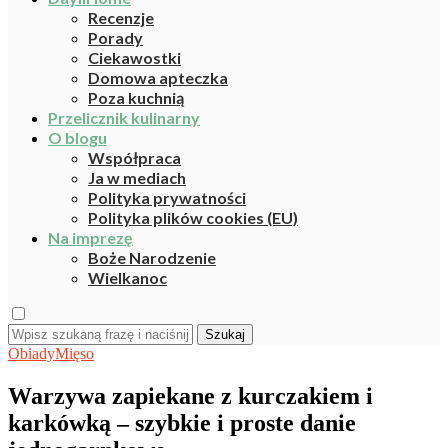
Recenzje
Porady
Ciekawostki
Domowa apteczka
Poza kuchnią
Przelicznik kulinarny
O blogu
Współpraca
Ja w mediach
Polityka prywatności
Polityka plików cookies (EU)
Na imprezę
Boże Narodzenie
Wielkanoc
Szukaj
Obiady
Mięso
Warzywa zapiekane z kurczakiem i
karkówką – szybkie i proste danie