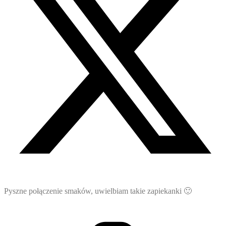
Pyszne połączenie smaków, uwielbiam takie zapiekanki 🙂