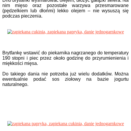
Dno brytfanki wysmarować olejem, ułożyć gałązki selera. Na
nim mięso oraz pozostałe warzywa przesmarowane
(pędzelkiem lub dłońmi) lekko olejem – nie wysuszą się
podczas pieczenia.
Brytfankę wstawić do piekarnika nagrzanego do temperatury
190 stopni i piec przez około godzinę do przyrumienienia i
miękkości mięsa.
Do takiego dania nie potrzeba już wielu dodatków. Można
ewentualnie podać sos ziołowy na bazie jogurtu
naturalnego.