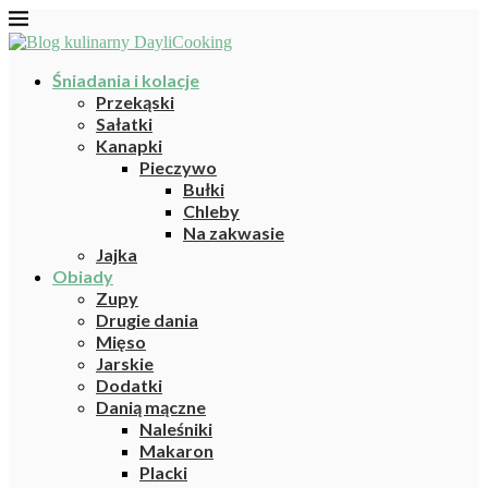
Śniadania i kolacje
Przekąski
Sałatki
Kanapki
Pieczywo
Bułki
Chleby
Na zakwasie
Jajka
Obiady
Zupy
Drugie dania
Mięso
Jarskie
Dodatki
Danią mączne
Naleśniki
Makaron
Placki