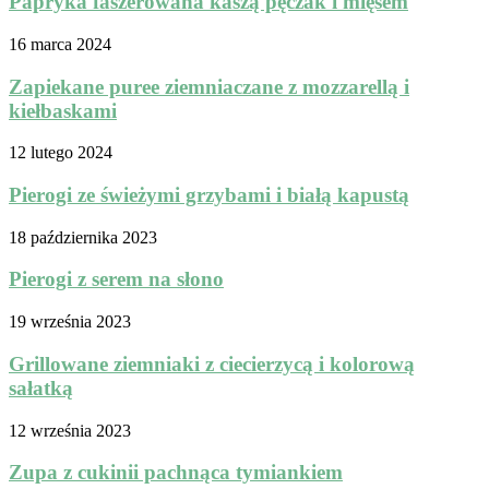
Papryka faszerowana kaszą pęczak i mięsem
16 marca 2024
Zapiekane puree ziemniaczane z mozzarellą i
kiełbaskami
12 lutego 2024
Pierogi ze świeżymi grzybami i białą kapustą
18 października 2023
Pierogi z serem na słono
19 września 2023
Grillowane ziemniaki z ciecierzycą i kolorową
sałatką
12 września 2023
Zupa z cukinii pachnąca tymiankiem