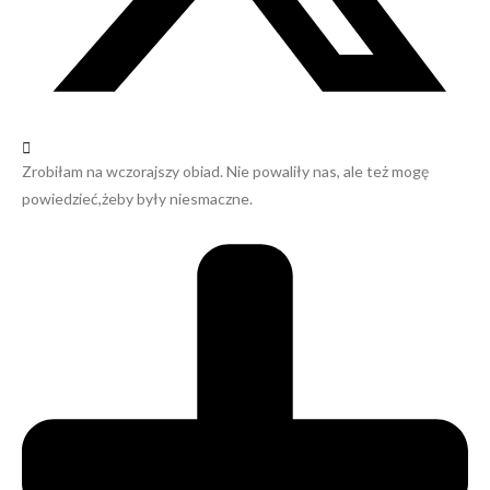
Zrobiłam na wczorajszy obiad. Nie powaliły nas, ale też mogę
powiedzieć,żeby były niesmaczne.