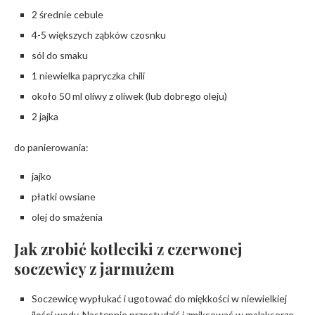
2 średnie cebule
4-5 większych ząbków czosnku
sól do smaku
1 niewielka papryczka chili
około 50 ml oliwy z oliwek (lub dobrego oleju)
2 jajka
do panierowania:
jajko
płatki owsiane
olej do smażenia
Jak zrobić kotleciki z czerwonej
soczewicy z jarmużem
Soczewicę wypłukać i ugotować do miękkości w niewielkiej
ilości wody. Następnie przestudzić i zmiksować w malakserze