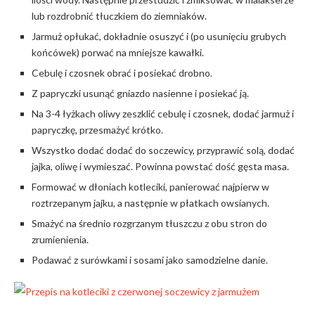
lub rozdrobnić tłuczkiem do ziemniaków.
Jarmuż opłukać, dokładnie osuszyć i (po usunięciu grubych
końcówek) porwać na mniejsze kawałki.
Cebulę i czosnek obrać i posiekać drobno.
Z papryczki usunąć gniazdo nasienne i posiekać ją.
Na 3-4 łyżkach oliwy zeszklić cebulę i czosnek, dodać jarmuż i
papryczkę, przesmażyć krótko.
Wszystko dodać dodać do soczewicy, przyprawić solą, dodać
jajka, oliwę i wymieszać. Powinna powstać dość gęsta masa.
Formować w dłoniach kotleciki, panierować najpierw w
roztrzepanym jajku, a następnie w płatkach owsianych.
Smażyć na średnio rozgrzanym tłuszczu z obu stron do
zrumienienia.
Podawać z surówkami i sosami jako samodzielne danie.