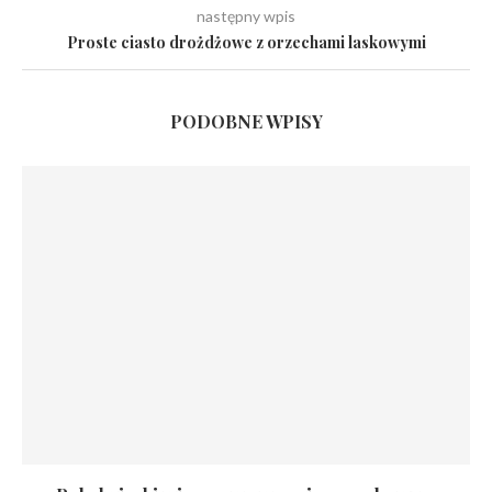
następny wpis
Proste ciasto drożdżowe z orzechami laskowymi
PODOBNE WPISY