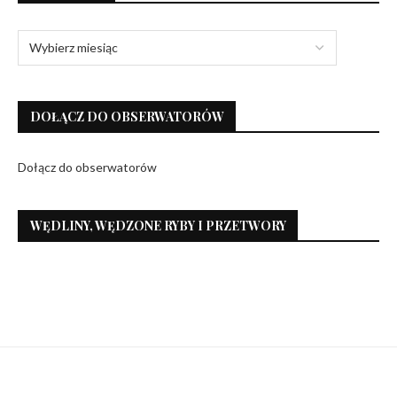
DOŁĄCZ DO OBSERWATORÓW
Dołącz do obserwatorów
WĘDLINY, WĘDZONE RYBY I PRZETWORY