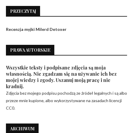
PRZECZYTAJ
Recenzja myjki Milerd Detoxer
PRAWA AUTORSKIE
Wszystkie teksty i podpisane zdjęcia są moja
własnością. Nie zgadzam się na używanie ich bez
mojej wiedzy i zgody. Uszanuj moją pracę i nie
kradnij.
Zdjęcia bez mojego podpisu pochodzą ze źródeł legalnych i są albo
przeze mnie kupione, albo wykorzystywane na zasadach licencji
CC0.
ARCHIWUM