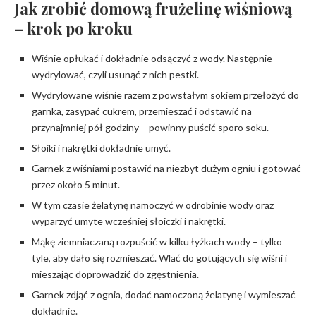
Jak zrobić domową frużelinę wiśniową
– krok po kroku
Wiśnie opłukać i dokładnie odsączyć z wody. Następnie
wydrylować, czyli usunąć z nich pestki.
Wydrylowane wiśnie razem z powstałym sokiem przełożyć do
garnka, zasypać cukrem, przemieszać i odstawić na
przynajmniej pół godziny – powinny puścić sporo soku.
Słoiki i nakrętki dokładnie umyć.
Garnek z wiśniami postawić na niezbyt dużym ogniu i gotować
przez około 5 minut.
W tym czasie żelatynę namoczyć w odrobinie wody oraz
wyparzyć umyte wcześniej słoiczki i nakrętki.
Mąkę ziemniaczaną rozpuścić w kilku łyżkach wody – tylko
tyle, aby dało się rozmieszać. Wlać do gotujących się wiśni i
mieszając doprowadzić do zgęstnienia.
Garnek zdjąć z ognia, dodać namoczoną żelatynę i wymieszać
dokładnie.