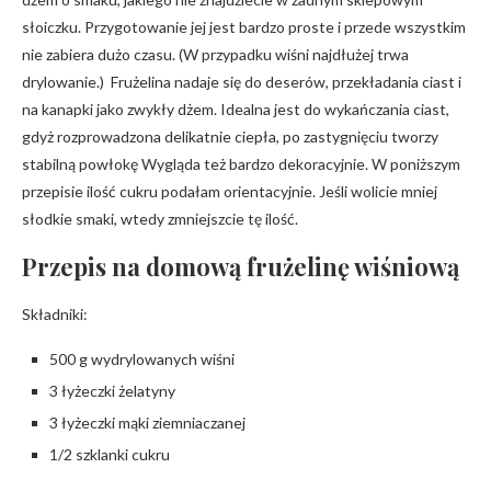
słoiczku. Przygotowanie jej jest bardzo proste i przede wszystkim
nie zabiera dużo czasu. (W przypadku wiśni najdłużej trwa
drylowanie.) Frużelina nadaje się do deserów, przekładania ciast i
na kanapki jako zwykły dżem. Idealna jest do wykańczania ciast,
gdyż rozprowadzona delikatnie ciepła, po zastygnięciu tworzy
stabilną powłokę Wygląda też bardzo dekoracyjnie. W poniższym
przepisie ilość cukru podałam orientacyjnie. Jeśli wolicie mniej
słodkie smaki, wtedy zmniejszcie tę ilość.
Przepis na domową frużelinę wiśniową
Składniki:
500 g wydrylowanych wiśni
3 łyżeczki żelatyny
3 łyżeczki mąki ziemniaczanej
1/2 szklanki cukru