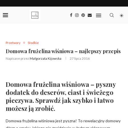
Przetwory
Słodkie
Domowa frużelina wiśniowa – najlepszy przepis
Napisane przez
Małgorzata Kijowska
27 lipca 2016
Domowa frużelina wiśniowa – pyszny
dodatek do deserów, ciast i świeżego
pieczywa. Sprawdź jak szybko i łatwo
możesz ją zrobić.
Domowa frużelina wiśniowa jest pyszna! To rewelacyjny domowy
dżem o smaku, jakiego nie znajdziecie w żadnym sklepowym