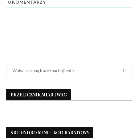
0
KOMENTARZY
PRZELICZNIK MIAR I WAG
SRT HYDRO MINI – KOD RABATOWY