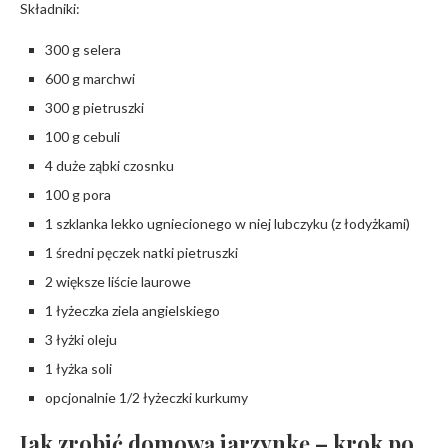
Składniki:
300 g selera
600 g marchwi
300 g pietruszki
100 g cebuli
4 duże ząbki czosnku
100 g pora
1 szklanka lekko ugniecionego w niej lubczyku (z łodyżkami)
1 średni pęczek natki pietruszki
2 większe liście laurowe
1 łyżeczka ziela angielskiego
3 łyżki oleju
1 łyżka soli
opcjonalnie 1/2 łyżeczki kurkumy
Jak zrobić domową jarzynkę – krok po