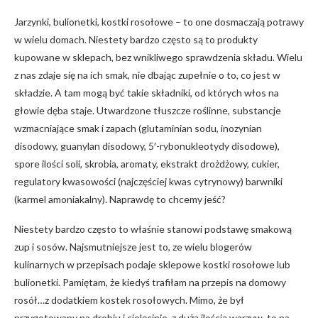
Jarzynki, bulionetki, kostki rosołowe – to one dosmaczają potrawy
w wielu domach. Niestety bardzo często są to produkty
kupowane w sklepach, bez wnikliwego sprawdzenia składu. Wielu
z nas zdaje się na ich smak, nie dbając zupełnie o to, co jest w
składzie. A tam mogą być takie składniki, od których włos na
głowie dęba staje. Utwardzone tłuszcze roślinne, substancje
wzmacniające smak i zapach (glutaminian sodu, inozynian
disodowy, guanylan disodowy, 5′-rybonukleotydy disodowe),
spore ilości soli, skrobia, aromaty, ekstrakt drożdżowy, cukier,
regulatory kwasowości (najczęściej kwas cytrynowy) barwniki
(karmel amoniakalny). Naprawdę to chcemy jeść?
Niestety bardzo często to właśnie stanowi podstawę smakową
zup i sosów. Najsmutniejsze jest to, ze wielu blogerów
kulinarnych w przepisach podaje sklepowe kostki rosołowe lub
bulionetki. Pamiętam, że kiedyś trafiłam na przepis na domowy
rosół…z dodatkiem kostek rosołowych. Mimo, że był
przygotowany na drobiu i cielęcinie, z dużą ilością warzyw, to na