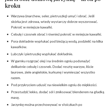
kroku
Warzywa (marchew, seler, pietruszkę) umyć i obrać. Jeśli
skórka jest zdrowa, wtedy wystarczy dobrze wyszorować.
Pokroić w mniejsze kawałki.
Cebulę i czosnek obrać i również pokroić w mniejsze kawałki.
Pora dokładnie wypłukać pod bieżącą wodą, podzielić na kilka
kawałków.
Lubczyk i pietruszkę wypłukać dokładnie.
W garnku rozgrzać olej i na średnim ogniu podsmażyć
delikatnie cebulę i czosnek. Dodać resztę warzyw, liście
laurowe, ziele angielskie, kurkumę i wymieszać wszystko
razem.
Pod przykryciem udusić na niewielkim ogniu do miękkości.
Przestudzić lekko, dodać sól i zmiksować blenderem na gładką
masę.
Jarzynkę można przechowywać w słoiczkach po