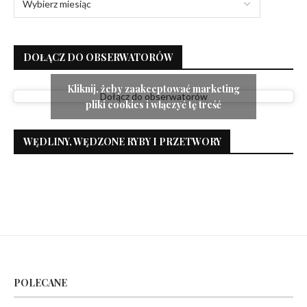
DOŁĄCZ DO OBSERWATORÓW
Kliknij, żeby zaakceptować marketing
Dołącz do obserwatorów
pliki cookies i włączyć tę treść
WĘDLINY, WĘDZONE RYBY I PRZETWORY
POLECANE