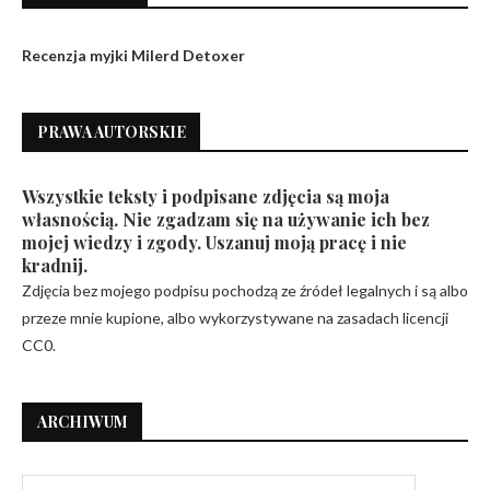
Recenzja myjki Milerd Detoxer
PRAWA AUTORSKIE
Wszystkie teksty i podpisane zdjęcia są moja
własnością. Nie zgadzam się na używanie ich bez
mojej wiedzy i zgody. Uszanuj moją pracę i nie
kradnij.
Zdjęcia bez mojego podpisu pochodzą ze źródeł legalnych i są albo
przeze mnie kupione, albo wykorzystywane na zasadach licencji
CC0.
ARCHIWUM