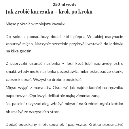
250 ml wody
Jak zrobić kurczaka – krok po kroku
Mięso pokroić w mniejsze kawałki.
Do soku z pomarańczy dodać sól i pieprz. W takiej marynacie
zanurzyć mięso. Naczynie szczelnie przykryć i wstawić do lodówki
na kilka godzin.
Z papryczki usunąć nasionka – jeśli ktoś lubi naprawdę ostre
smaki, wtedy może nasionka pozostawić. Imbir oskrobać ze skórki,
czosnek obrać. Wszystko drobno posiekać.
Mięso wyjąć z marynaty. Osuszyć jak najdokładniej na ręczniku
papierowym. Oprószyć delikatnie mąką ziemniaczaną.
Na patelni rozgrzać olej, włożyć mięso i na średnim ogniu krótko
obsmażyć ze wszystkich stron.
Dodać posiekany imbir, czosnek i papryczkę. Krótko przesmażyć