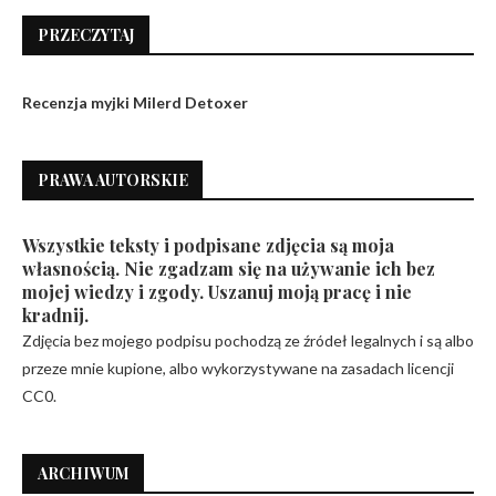
PRZECZYTAJ
Recenzja myjki Milerd Detoxer
PRAWA AUTORSKIE
Wszystkie teksty i podpisane zdjęcia są moja
własnością. Nie zgadzam się na używanie ich bez
mojej wiedzy i zgody. Uszanuj moją pracę i nie
kradnij.
Zdjęcia bez mojego podpisu pochodzą ze źródeł legalnych i są albo
przeze mnie kupione, albo wykorzystywane na zasadach licencji
CC0.
ARCHIWUM