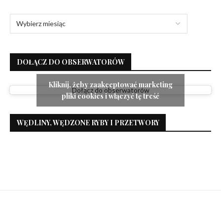
DOŁĄCZ DO OBSERWATORÓW
Kliknij, żeby zaakceptować marketing
Dołącz do obserwatorów
pliki cookies i włączyć tę treść
WĘDLINY, WĘDZONE RYBY I PRZETWORY