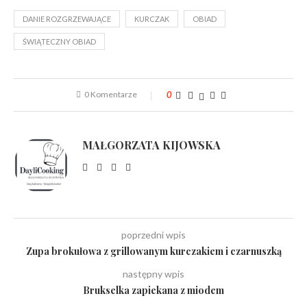
DANIE ROZGRZEWAJĄCE
KURCZAK
OBIAD
ŚWIĄTECZNY OBIAD
0 Komentarze
0
MAŁGORZATA KIJOWSKA
poprzedni wpis
Zupa brokułowa z grillowanym kurczakiem i czarnuszką
następny wpis
Brukselka zapiekana z miodem