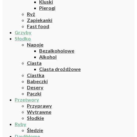
Kluski
Pierogi
Ryż
Zapiekanki
Fast food
Grzyby
Słodko
Napoje
Bezalkoholowe
Alkohol
Ciasta
Ciasta drożdżowe
Ciastka
Babeczki
Desery
Pączki
Przetwory
Przyprawy
Wytrawne
Słodkie
Ryby
Śledzie
DayliHome