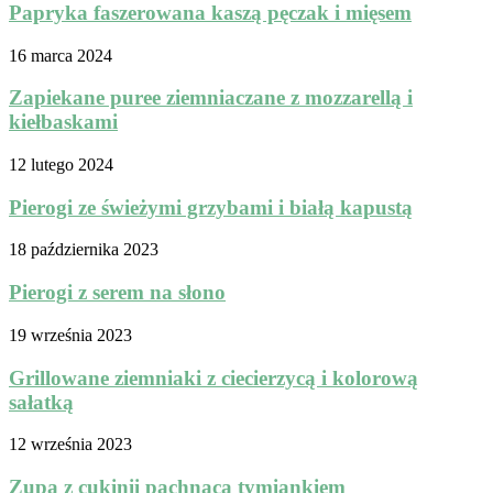
Papryka faszerowana kaszą pęczak i mięsem
16 marca 2024
Zapiekane puree ziemniaczane z mozzarellą i
kiełbaskami
12 lutego 2024
Pierogi ze świeżymi grzybami i białą kapustą
18 października 2023
Pierogi z serem na słono
19 września 2023
Grillowane ziemniaki z ciecierzycą i kolorową
sałatką
12 września 2023
Zupa z cukinii pachnąca tymiankiem