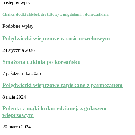
następny wpis
Chałka słodki chlebek drożdżowy z migdałami i słonecznikiem
Podobne wpisy
Polędwiczki wieprzowe w sosie orzechowym
24 stycznia 2026
Smażona cukinia po koreańsku
7 października 2025
Polędwiczki wieprzowe zapiekane z parmezanem
8 maja 2024
Polenta z mąki kukurydzianej, z gulaszem
wieprzowym
20 marca 2024