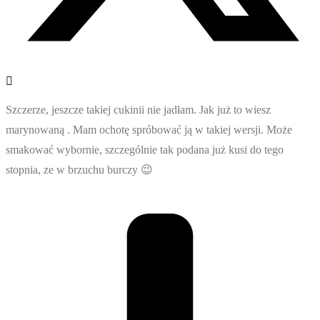
Szczerze, jeszcze takiej cukinii nie jadłam. Jak już to wiesz
marynowaną . Mam ochotę spróbować ją w takiej wersji. Może
smakować wybornie, szczególnie tak podana już kusi do tego
stopnia, ze w brzuchu burczy 😉