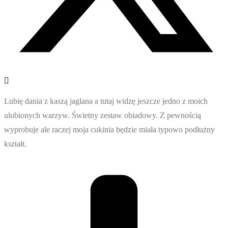
Lubię dania z kaszą jaglana a tutaj widzę jeszcze jedno z moich
ulubionych warzyw. Świetny zestaw obiadowy. Z pewnością
wyprobuje ale raczej moja cukinia będzie miała typowo podłużny
kształt.