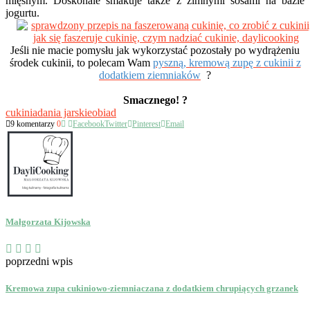
mięsnym. Doskonale smakuje także z zimnymi sosami na bazie
jogurtu.
Jeśli nie macie pomysłu jak wykorzystać pozostały po wydrążeniu
środek cukinii, to polecam Wam
pyszną, kremową zupę z cukinii z
dodatkiem ziemniaków
?
Smacznego! ?
cukinia
dania jarskie
obiad
9 komentarzy
0
Facebook
Twitter
Pinterest
Email
Małgorzata Kijowska
poprzedni wpis
Kremowa zupa cukiniowo-ziemniaczana z dodatkiem chrupiących grzanek