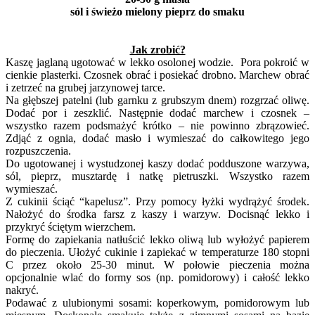
sól i świeżo mielony pieprz do smaku
Jak zrobić?
Kaszę jaglaną ugotować w lekko osolonej wodzie. Pora pokroić w
cienkie plasterki. Czosnek obrać i posiekać drobno. Marchew obrać
i zetrzeć na grubej jarzynowej tarce.
Na głębszej patelni (lub garnku z grubszym dnem) rozgrzać oliwę.
Dodać por i zeszklić. Następnie dodać marchew i czosnek –
wszystko razem podsmażyć krótko – nie powinno zbrązowieć.
Zdjąć z ognia, dodać masło i wymieszać do całkowitego jego
rozpuszczenia.
Do ugotowanej i wystudzonej kaszy dodać podduszone warzywa,
sól, pieprz, musztardę i natkę pietruszki. Wszystko razem
wymieszać.
Z cukinii ściąć “kapelusz”. Przy pomocy łyżki wydrążyć środek.
Nałożyć do środka farsz z kaszy i warzyw. Docisnąć lekko i
przykryć ściętym wierzchem.
Formę do zapiekania natłuścić lekko oliwą lub wyłożyć papierem
do pieczenia. Ułożyć cukinie i zapiekać w temperaturze 180 stopni
C przez około 25-30 minut. W połowie pieczenia można
opcjonalnie wlać do formy sos (np. pomidorowy) i całość lekko
nakryć.
Podawać z ulubionymi sosami: koperkowym, pomidorowym lub