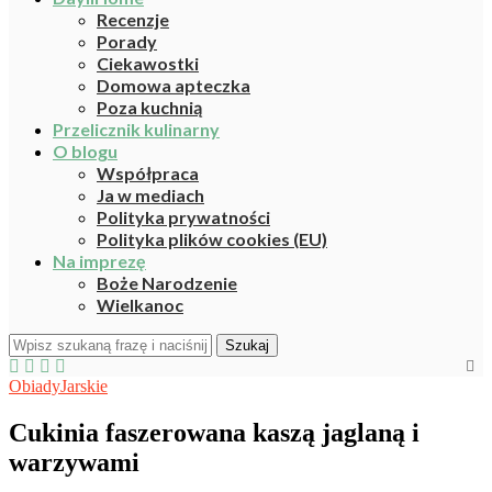
Recenzje
Porady
Ciekawostki
Domowa apteczka
Poza kuchnią
Przelicznik kulinarny
O blogu
Współpraca
Ja w mediach
Polityka prywatności
Polityka plików cookies (EU)
Na imprezę
Boże Narodzenie
Wielkanoc
Szukaj
Obiady
Jarskie
Cukinia faszerowana kaszą jaglaną i
warzywami