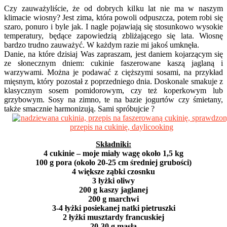
Czy zauważyliście, że od dobrych kilku lat nie ma w naszym
klimacie wiosny? Jest zima, która powoli odpuszcza, potem robi się
szaro, ponuro i byle jak. I nagle pojawiają się stosunkowo wysokie
temperatury, będące zapowiedzią zbliżającego się lata. Wiosnę
bardzo trudno zauważyć. W każdym razie mi jakoś umknęła.
Danie, na które dzisiaj Was zapraszam, jest daniem kojarzącym się
ze słonecznym dniem: cukinie faszerowane kaszą jaglaną i
warzywami. Można je podawać z cięższymi sosami, na przykład
mięsnym, który pozostał z poprzedniego dnia. Doskonale smakuje z
klasycznym sosem pomidorowym, czy też koperkowym lub
grzybowym. Sosy na zimno, te na bazie jogurtów czy śmietany,
także smacznie harmonizują. Sami spróbujcie ?
Składniki:
4 cukinie – moje miały wagę około 1,5 kg
100 g pora (około 20-25 cm średniej grubości)
4 większe ząbki czosnku
3 łyżki oliwy
200 g kaszy jaglanej
200 g marchwi
3-4 łyżki posiekanej natki pietruszki
2 łyżki musztardy francuskiej
20-30 g masła