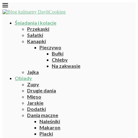
Śniadania i kolacje
Przekąski
Sałatki
Kanapki
Pieczywo
Bułki
Chleby
Na zakwasie
Jajka
Obiady
Zupy
Drugie dania
Mięso
Jarskie
Dodatki
Danią mączne
Naleśniki
Makaron
Placki