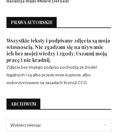
Recenzja myjki Milerd Detoxer
PRAWA AUTORSKIE
Wszystkie teksty i podpisane zdjęcia są moja
własnością. Nie zgadzam się na używanie
ich bez mojej wiedzy i zgody. Uszanuj moją
pracę i nie kradnij.
Zdjęcia bez mojego podpisu pochodzą ze źródeł
legalnych i są albo przeze mnie kupione, albo
wykorzystywane na zasadach licencji CC0.
ARCHIWUM