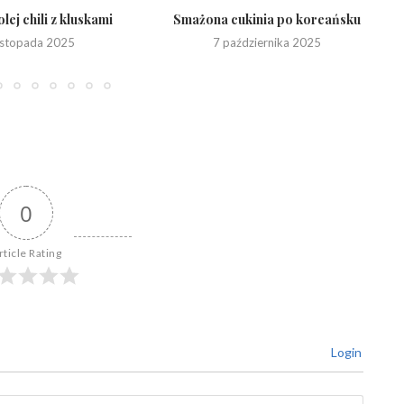
olej chili z kluskami
Smażona cukinia po koreańsku
listopada 2025
7 października 2025
0
rticle Rating
Login