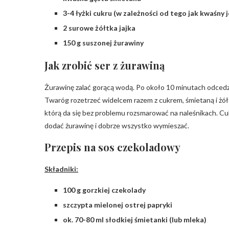
3-4 łyżki cukru (w zależności od tego jak kwaśny 
2 surowe żółtka jajka
150 g suszonej żurawiny
Jak zrobić ser z żurawiną
Żurawinę zalać gorącą wodą. Po około 10 minutach odcedzi
Twaróg rozetrzeć widelcem razem z cukrem, śmietaną i żółt
którą da się bez problemu rozsmarować na naleśnikach. Cuk
dodać żurawinę i dobrze wszystko wymieszać.
Przepis na sos czekoladowy
Składniki:
100 g gorzkiej czekolady
szczypta mielonej ostrej papryki
ok. 70-80 ml słodkiej śmietanki (lub mleka)