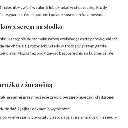
1 naleśnik – zwijać w rulonik lub składać w chusteczkę. Każdy
ać obsypane cukrem pudrem i polane sosem czekoladowym.
ików z serem na słodko
kę. Następnie dodać pokruszoną czekoladę i ostrą paprykę, całość
da nie chciała się rozpuścić, wtedy w trochę większym garnku
czekoladą. Można też podgrzewać bezpośrednio na kuchence, ale
warożku z żurawiną
takiej samej masy możecie zrobić pyszne kluseczki kładzione.
ek dodać 2 jajka
i dokładnie wymieszać.
eby po wymieszaniu powstało ciasto nadające się na kluski – z reguły