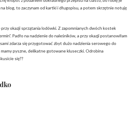
chę kłopot z podaniem dokładnego przepisu na ciasto, bo robię je
a blog, to zaczynam od kartki i długopisu, a potem skrzętnie notuję
ę przy okazji sprzątania lodówki. Z zapomnianych dwóch kostek
ermin”. Padło na nadzienie do naleśników, a przy okazji postanowiłam
ami zdarza się przygotować zbyt dużo nadzienia serowego do
k i mamy pyszne, delikatne gotowane kluseczki. Odrobina
kusicie się??
odko