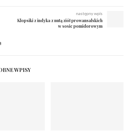
następny wpis
Klopsiki z indyka z nutą ziół prowansalskich
w sosie pomidorowym
ą
BNE WPISY