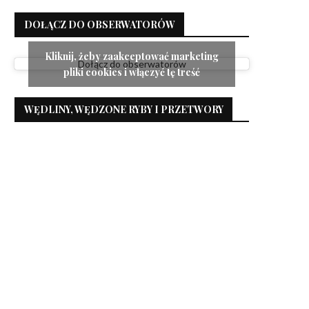
DOŁĄCZ DO OBSERWATORÓW
Kliknij, żeby zaakceptować marketing
Dołącz do obserwatorów
pliki cookies i włączyć tę treść
WĘDLINY, WĘDZONE RYBY I PRZETWORY