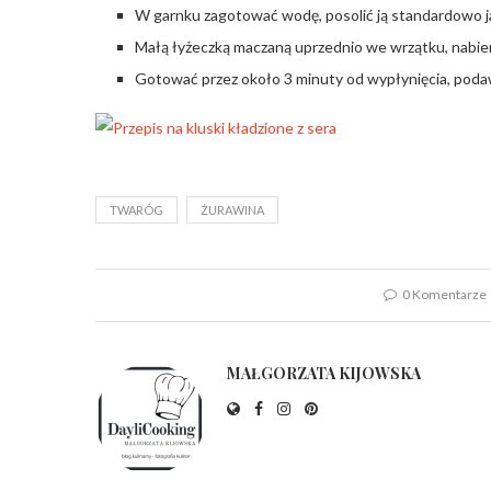
W garnku zagotować wodę, posolić ją standardowo j
Małą łyżeczką maczaną uprzednio we wrzątku, nabierać
Gotować przez około 3 minuty od wypłynięcia, poda
TWARÓG
ŻURAWINA
0 Komentarze
MAŁGORZATA KIJOWSKA