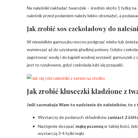
Na naleśniki nakładać twarożek – średnio około 1 łyżkę na 
naleśnik przed podaniem należy lekko obsmażyć, a podaw
Jak zrobić sos czekoladowy
do naleśn
W niewielkim garnuszku mocno podgrzać mleko lub śmietan
wymieszać aż do uzyskania gładkiej polewy. Gdyby czekola
zagotować wodę i do kąpieli wodnej wstawić garnuszek z 
jest to ryzykowne, gdyż czekolada lubi się przypalić.
Jak zrobić kluseczki kładzione z t
Jeśli zasmakuje Wam to nadzienie do naleśników, to z 
Wystarczy do podanych składników
zamiast 2 żółt
Następnie dosypać
mąkę pszenną
w takiej ilości, ż
wystarczą 3-4 łyżki mąki.