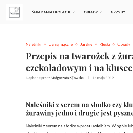
ŚNIADANIA I KOLACJE
OBIADY
GRZYBY
Naleśniki
Danią mączne
Jarskie
Kluski
Obiady
Przepis na twarożek z żu
czekoladowym i na klusec
Napisane przez
Małgorzata Kijowska
14 maja 2019
Naleśniki z serem na słodko czy k
żurawiny jedno i drugie jest pyszn
Naleśniki z serem na słodko wprost uwielbiam. W ogóle lubi