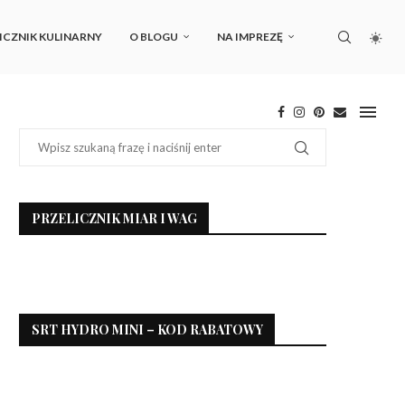
ICZNIK KULINARNY
O BLOGU
NA IMPREZĘ
PRZELICZNIK MIAR I WAG
SRT HYDRO MINI – KOD RABATOWY