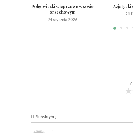
Polędwiczki wieprzowe w sosie
Azjatycki 
orzechowym
20 
24 stycznia 2026
A
Subskrybuj