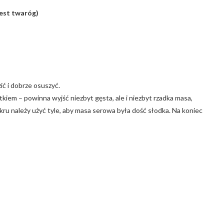
jest twaróg)
ć i dobrze osuszyć.
kiem – powinna wyjść niezbyt gęsta, ale i niezbyt rzadka masa,
ru należy użyć tyle, aby masa serowa była dość słodka. Na koniec