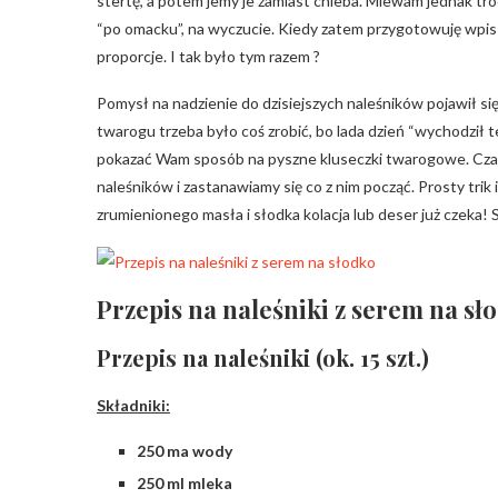
stertę, a potem jemy je zamiast chleba. Miewam jednak tro
“po omacku”, na wyczucie. Kiedy zatem przygotowuję wpis n
proporcje. I tak było tym razem ?
Pomysł na nadzienie do dzisiejszych naleśników pojawił si
twarogu trzeba było coś zrobić, bo lada dzień “wychodził t
pokazać Wam sposób na pyszne kluseczki twarogowe. Czas
naleśników i zastanawiamy się co z nim począć. Prosty tri
zrumienionego masła i słodka kolacja lub deser już czeka! S
Przepis na naleśniki z serem na sł
Przepis na naleśniki (ok. 15 szt.)
Składniki:
250 ma wody
250 ml mleka