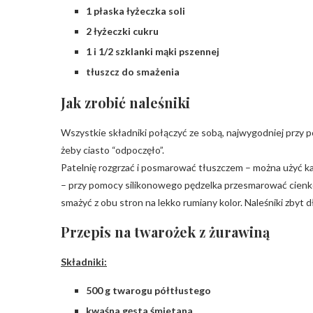
1 płaska łyżeczka soli
2 łyżeczki cukru
1 i 1/2 szklanki mąki pszennej
tłuszcz do smażenia
Jak zrobić naleśniki
Wszystkie składniki połączyć ze sobą, najwygodniej przy p
żeby ciasto “odpoczęło”.
Patelnię rozgrzać i posmarować tłuszczem – można użyć kawa
– przy pomocy silikonowego pędzelka przesmarować cienko 
smażyć z obu stron na lekko rumiany kolor. Naleśniki zbyt
Przepis na twarożek z żurawiną
Składniki:
500 g twarogu półtłustego
kwaśna gęsta śmietana