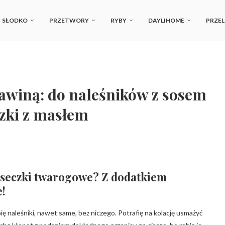
SŁODKO
PRZETWORY
RYBY
DAYLIHOME
PRZEL
rawiną: do naleśników z sosem
zki z masłem
luseczki twarogowe? Z dodatkiem
e!
ę naleśniki, nawet same, bez niczego. Potrafię na kolację usmażyć