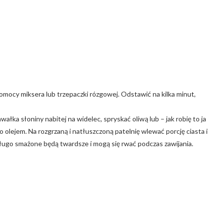
omocy miksera lub trzepaczki rózgowej. Odstawić na kilka minut,
łka słoniny nabitej na widelec, spryskać oliwą lub – jak robię to ja
olejem. Na rozgrzaną i natłuszczoną patelnię wlewać porcję ciasta i
 długo smażone będą twardsze i mogą się rwać podczas zawijania.