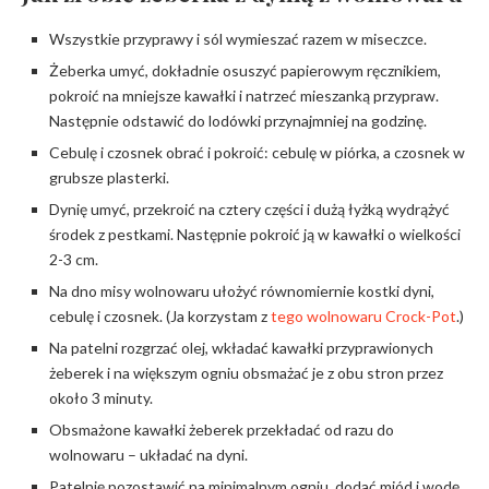
Wszystkie przyprawy i sól wymieszać razem w miseczce.
Żeberka umyć, dokładnie osuszyć papierowym ręcznikiem,
pokroić na mniejsze kawałki i natrzeć mieszanką przypraw.
Następnie odstawić do lodówki przynajmniej na godzinę.
Cebulę i czosnek obrać i pokroić: cebulę w piórka, a czosnek w
grubsze plasterki.
Dynię umyć, przekroić na cztery części i dużą łyżką wydrążyć
środek z pestkami. Następnie pokroić ją w kawałki o wielkości
2-3 cm.
Na dno misy wolnowaru ułożyć równomiernie kostki dyni,
cebulę i czosnek. (Ja korzystam z
tego wolnowaru Crock-Pot
.)
Na patelni rozgrzać olej, wkładać kawałki przyprawionych
żeberek i na większym ogniu obsmażać je z obu stron przez
około 3 minuty.
Obsmażone kawałki żeberek przekładać od razu do
wolnowaru – układać na dyni.
Patelnię pozostawić na minimalnym ogniu, dodać miód i wodę