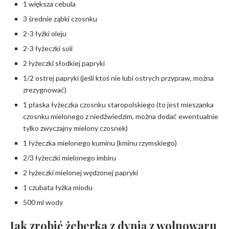
1 większa cebula
3 średnie ząbki czosnku
2-3 łyżki oleju
2-3 łyżeczki soli
2 łyżeczki słodkiej papryki
1/2 ostrej papryki (jeśli ktoś nie lubi ostrych przypraw, można
zrezygnować)
1 płaska łyżeczka czosnku staropolskiego (to jest mieszanka
czosnku mielonego z niedźwiedzim, można dodać ewentualnie
tylko zwyczajny mielony czosnek)
1 łyżeczka mielonego kuminu (kminu rzymskiego)
2/3 łyżeczki mielonego imbiru
2 łyżeczki mielonej wędzonej papryki
1 czubata łyżka miodu
500 ml wody
Jak zrobić żeberka z dynią z wolnowaru