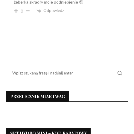
żeberka skradły moje podniebienie 🙂
Odpowiedz
0
PRZELICZNIK MIAR I WAG
SRT HYDRO MINI – KOD RABATOWY