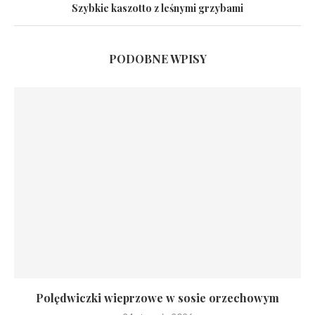
Szybkie kaszotto z leśnymi grzybami
PODOBNE WPISY
Polędwiczki wieprzowe w sosie orzechowym