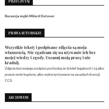
PRZECZYTAJ
Recenzja myjki Milerd Detoxer
PRAWA AUTORSKIE
Wszystkie teksty i podpisane zdjęcia są moja
własnością. Nie zgadzam się na używanie ich bez
mojej wiedzy i zgody. Uszanuj moją pracę i nie
kradnij.
Zdjęcia bez mojego podpisu pochodzą ze źródeł legalnych i są albo
przeze mnie kupione, albo wykorzystywane na zasadach licencji
CC0.
ARCHIWUM