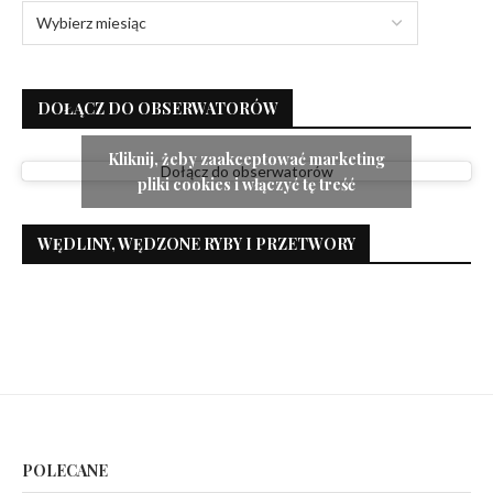
DOŁĄCZ DO OBSERWATORÓW
Kliknij, żeby zaakceptować marketing
Dołącz do obserwatorów
pliki cookies i włączyć tę treść
WĘDLINY, WĘDZONE RYBY I PRZETWORY
POLECANE