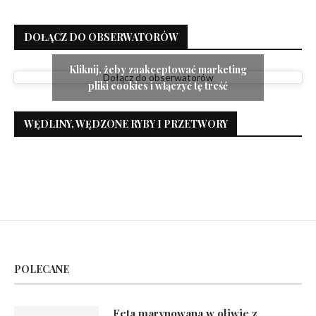
DOŁĄCZ DO OBSERWATORÓW
Kliknij, żeby zaakceptować marketing
Dołącz do obserwatorów
pliki cookies i włączyć tę treść
WĘDLINY, WĘDZONE RYBY I PRZETWORY
POLECANE
Feta marynowana w oliwie z