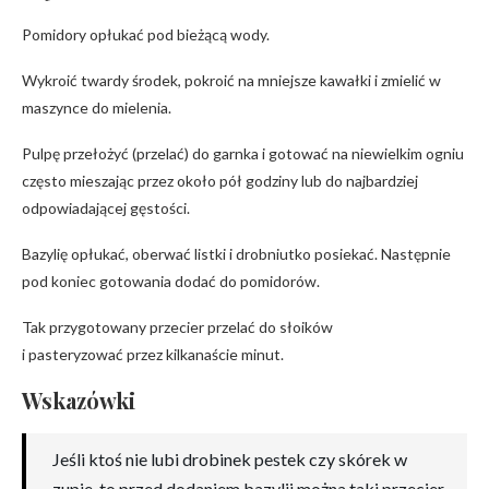
Pomidory opłukać pod bieżącą wody.
Wykroić twardy środek, pokroić na mniejsze kawałki i zmielić w
maszynce do mielenia.
Pulpę przełożyć (przelać) do garnka i gotować na niewielkim ogniu
często mieszając przez około pół godziny lub do najbardziej
odpowiadającej gęstości.
Bazylię opłukać, oberwać listki i drobniutko posiekać. Następnie
pod koniec gotowania dodać do pomidorów.
Tak przygotowany przecier przelać do słoików
i pasteryzować przez kilkanaście minut.
Wskazówki
Jeśli ktoś nie lubi drobinek pestek czy skórek w
zupie, to przed dodaniem bazylii można taki przecier