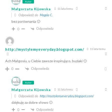
Autor
Małgorzata Kijowska
11 lata temu
Odpowiedź do
Magda C.
bez porównania 🙂
Odpowiedz
0
http://mystylemyeveryday.blogspot.com/
11 lata temu
Ach Małgosiu, u Ciebie zawsze inspirująco, buziaki 🙂
Odpowiedz
0
Autor
Małgorzata Kijowska
11 lata temu
Odpowiedź do
http://mystylemyeveryday.blogspot.com/
dziękuję za dobre słowo 🙂
Odpowiedz
0