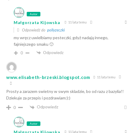
Autor
Małgorzata Kijowska
11 lata temu
Odpowiedź do
pollyzeczki
my wręcz uwielbiamy pesteczki, gdyż nadają innego,
fajniejszego smaku 🙂
Odpowiedz
0
www.elisabeth-brzeski.blogspot.com
11 lata temu
Prosty a zarazem swietny w swym skladzie, bo od razu z bazylia!!
Dziekuje za przepis i pozdrawiam:):)
Odpowiedz
0
Autor
Małgorzata Kijowska
11 lata temu