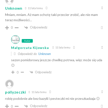
Unknown
11 lata temu
Mniam, mniam. Aż mam ochotę taki przecier zrobić, ale nie mam
teraz możliwości…
Odpowiedz
0
Autor
Małgorzata Kijowska
11 lata temu
Odpowiedź do
Unknown
sezon pomidorowy jeszcze chwilkę potrwa, więc może się uda
🙂
Odpowiedz
0
pollyzeczki
11 lata temu
robię podobnie ale bez bazylii i pesteczki mi nie przeszkadzaja 🙂
Odpowiedz
0