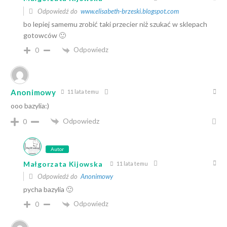
Odpowiedź do
www.elisabeth-brzeski.blogspot.com
bo lepiej samemu zrobić taki przecier niż szukać w sklepach
gotowców 🙂
Odpowiedz
0
Anonimowy
11 lata temu
ooo bazylia:)
Odpowiedz
0
Autor
Małgorzata Kijowska
11 lata temu
Odpowiedź do
Anonimowy
pycha bazylia 🙂
Odpowiedz
0