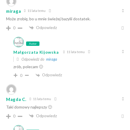
miraga
11 lata temu
Może zrobię, bo u mnie świeżej bazylii dostatek.
Odpowiedz
0
Autor
Małgorzata Kijowska
11 lata temu
Odpowiedź do
miraga
zrób, polecam 🙂
Odpowiedz
0
Magda C.
11 lata temu
Taki domowy najlepszy 🙂
Odpowiedz
0