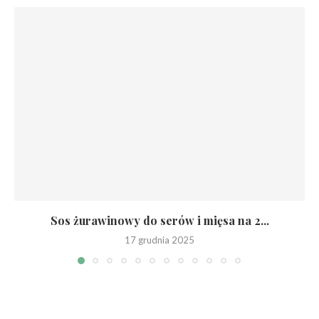
Sos żurawinowy do serów i mięsa na 2...
17 grudnia 2025