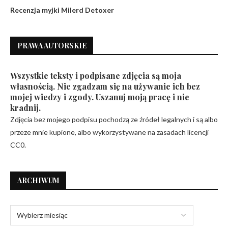
Recenzja myjki Milerd Detoxer
PRAWA AUTORSKIE
Wszystkie teksty i podpisane zdjęcia są moja
własnością. Nie zgadzam się na używanie ich bez
mojej wiedzy i zgody. Uszanuj moją pracę i nie
kradnij.
Zdjęcia bez mojego podpisu pochodzą ze źródeł legalnych i są albo
przeze mnie kupione, albo wykorzystywane na zasadach licencji
CC0.
ARCHIWUM