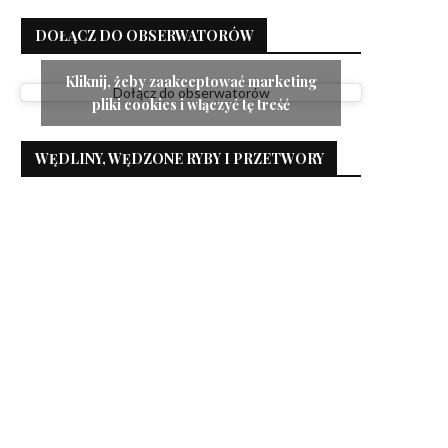
DOŁĄCZ DO OBSERWATORÓW
Kliknij, żeby zaakceptować marketing
Dołącz do obserwatorów
pliki cookies i włączyć tę treść
WĘDLINY, WĘDZONE RYBY I PRZETWORY