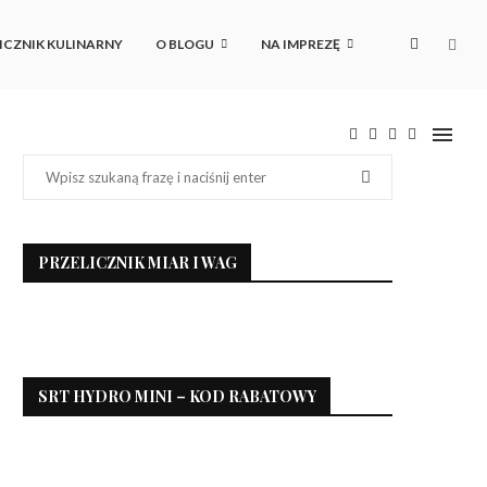
ICZNIK KULINARNY
O BLOGU
NA IMPREZĘ
PRZELICZNIK MIAR I WAG
SRT HYDRO MINI – KOD RABATOWY