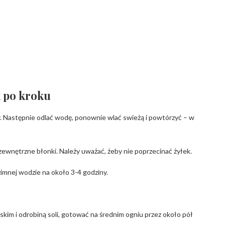
k po kroku
. Następnie odlać wodę, ponownie wlać swieżą i powtórzyć – w
zewnętrzne błonki. Należy uważać, żeby nie poprzecinać żyłek.
mnej wodzie na około 3-4 godziny.
lskim i odrobiną soli, gotować na średnim ogniu przez około pół