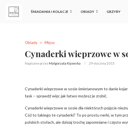
ŚNIADANIA I KOLACJE
OBIADY
GRZYBY
Obiady
Mięso
Cynaderki wieprzowe w s
Napisane przez
Małgorzata Kijowska
29 stycznia 2015
Cynaderki wieprzowe w sosie śmietanowym to danie kojarzą
łask – sprawdź więc jak łatwo możesz je zrobić.
Cynaderki wieprzowe w sosie dla niektórych pojęcie nieznan
Cóż to takiego te cynaderki? To po prostu nerki, w tym p
polskich stołach, ale dzisiaj trochę zapomniane i często