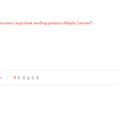
musem z wątróbek według przepisu Magdy Gessler
?
zy
0