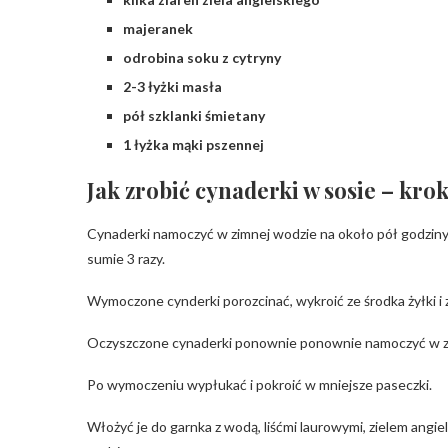
majeranek
odrobina soku z cytryny
2-3 łyżki masła
pół szklanki śmietany
1 łyżka mąki pszennej
Jak zrobić cynaderki w sosie – kro
Cynaderki namoczyć w zimnej wodzie na około pół godziny
sumie 3 razy.
Wymoczone cynderki porozcinać, wykroić ze środka żyłki i 
Oczyszczone cynaderki ponownie ponownie namoczyć w zi
Po wymoczeniu wypłukać i pokroić w mniejsze paseczki.
Włożyć je do garnka z wodą, liśćmi laurowymi, zielem angie