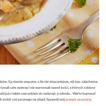
w. Są równie smaczne, o ile nie smaczniejsze, niż tzw. szlachetne
ywali całe zwierzę i nie marnowali nawet kości, z których robiono
odzi już z takim szacunkiem do zwierząt, a szkoda… Warto kupować
ób zrobić coś pysznego na obiad. Sprawdź mój
przepis na pyszną