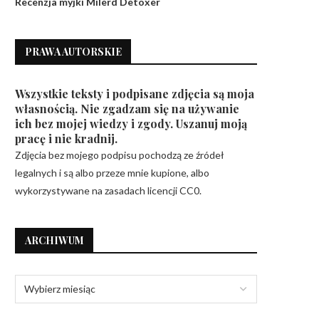
Recenzja myjki Milerd Detoxer
PRAWA AUTORSKIE
Wszystkie teksty i podpisane zdjęcia są moja
własnością. Nie zgadzam się na używanie
ich bez mojej wiedzy i zgody. Uszanuj moją
pracę i nie kradnij.
Zdjęcia bez mojego podpisu pochodzą ze źródeł
legalnych i są albo przeze mnie kupione, albo
wykorzystywane na zasadach licencji CC0.
ARCHIWUM