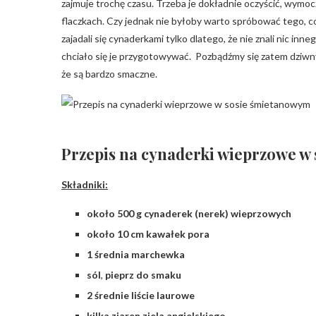
zajmuje trochę czasu. Trzeba je dokładnie oczyścić, wymoc
flaczkach. Czy jednak nie byłoby warto spróbować tego, co
zajadali się cynaderkami tylko dlatego, że nie znali nic in
chciało się je przygotowywać. Pozbądźmy się zatem dziwny
że są bardzo smaczne.
Przepis na cynaderki wieprzowe w
Składniki:
około 500 g cynaderek (nerek) wieprzowych
około 10 cm kawałek pora
1 średnia marchewka
sól
,
pieprz do smaku
2 średnie liście laurowe
kilka ziaren ziela angielskiego