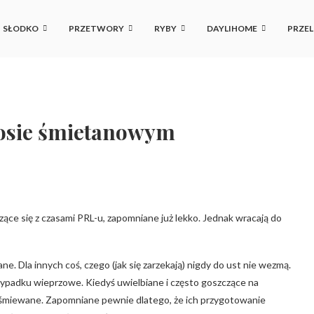
SŁODKO
PRZETWORY
RYBY
DAYLIHOME
PRZEL
osie śmietanowym
ce się z czasami PRL-u, zapomniane już lekko. Jednak wracają do
e. Dla innych coś, czego (jak się zarzekają) nigdy do ust nie wezmą.
rzypadku wieprzowe. Kiedyś uwielbiane i często goszczące na
 wyśmiewane. Zapomniane pewnie dlatego, że ich przygotowanie