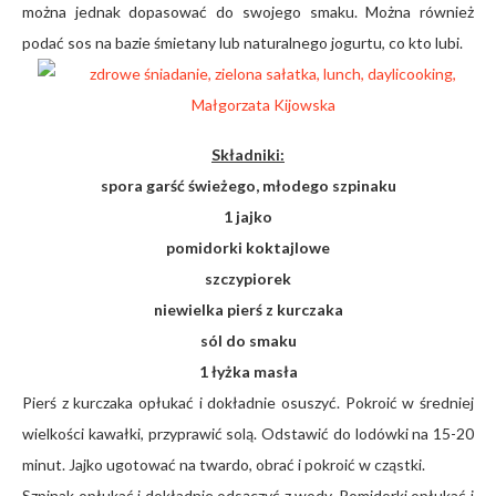
można jednak dopasować do swojego smaku. Można również
podać sos na bazie śmietany lub naturalnego jogurtu, co kto lubi.
Składniki:
spora garść świeżego, młodego szpinaku
1 jajko
pomidorki koktajlowe
szczypiorek
niewielka pierś z kurczaka
sól do smaku
1 łyżka masła
Pierś z kurczaka opłukać i dokładnie osuszyć. Pokroić w średniej
wielkości kawałki, przyprawić solą. Odstawić do lodówki na 15-20
minut. Jajko ugotować na twardo, obrać i pokroić w cząstki.
Szpinak opłukać i dokładnie odsączyć z wody. Pomidorki opłukać i