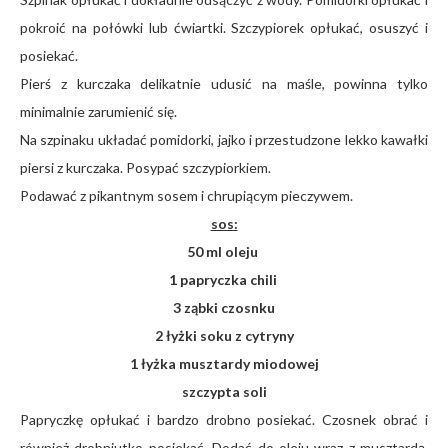
pokroić na połówki lub ćwiartki. Szczypiorek opłukać, osuszyć i
posiekać.
Pierś z kurczaka delikatnie udusić na maśle, powinna tylko
minimalnie zarumienić się.
Na szpinaku układać pomidorki, jajko i przestudzone lekko kawałki
piersi z kurczaka. Posypać szczypiorkiem.
Podawać z pikantnym sosem i chrupiącym pieczywem.
sos:
50 ml oleju
1 papryczka chili
3 ząbki czosnku
2 łyżki soku z cytryny
1 łyżka musztardy miodowej
szczypta soli
Papryczkę opłukać i bardzo drobno posiekać. Czosnek obrać i
również drobniutko posiekać. Dodać do oleju wraz z musztardą,