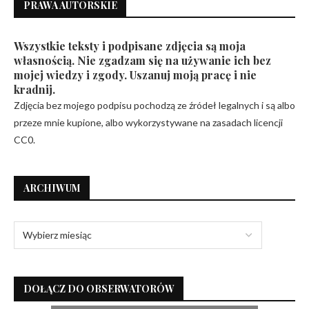
PRAWA AUTORSKIE
Wszystkie teksty i podpisane zdjęcia są moja
własnością. Nie zgadzam się na używanie ich bez
mojej wiedzy i zgody. Uszanuj moją pracę i nie
kradnij.
Zdjęcia bez mojego podpisu pochodzą ze źródeł legalnych i są albo
przeze mnie kupione, albo wykorzystywane na zasadach licencji
CC0.
ARCHIWUM
DOŁĄCZ DO OBSERWATORÓW