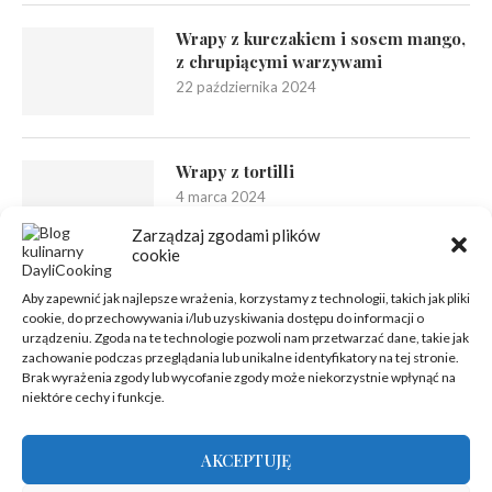
Wrapy z kurczakiem i sosem mango,
z chrupiącymi warzywami
22 października 2024
Wrapy z tortilli
4 marca 2024
Zarządzaj zgodami plików
cookie
Aby zapewnić jak najlepsze wrażenia, korzystamy z technologii, takich jak pliki
cookie, do przechowywania i/lub uzyskiwania dostępu do informacji o
urządzeniu. Zgoda na te technologie pozwoli nam przetwarzać dane, takie jak
zachowanie podczas przeglądania lub unikalne identyfikatory na tej stronie.
Brak wyrażenia zgody lub wycofanie zgody może niekorzystnie wpłynąć na
niektóre cechy i funkcje.
AKCEPTUJĘ