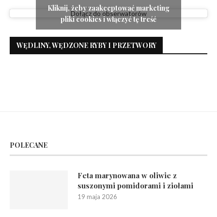
Kliknij, żeby zaakceptować marketing
Dołącz do obserwatorów
pliki cookies i włączyć tę treść
WĘDLINY, WĘDZONE RYBY I PRZETWORY
POLECANE
Feta marynowana w oliwie z
suszonymi pomidorami i ziołami
19 maja 2026