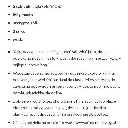
2 szklanki mąki (ok. 340 g)
50 g masła
szczypta soli
1 jajko
woda
Mąkę wysypać na stolnicę, dodać sól, wbić jajko, dodać
posiekane nożem masło – wszystko razem wymieszać łyżką –
najlepiej drewnianą.
Wodę zagotować, zdjąć z ognia i odczekać około 5-7 minut i
dolewać ją niewielkimi partiami do ciasta. Mieszać łyżką do
uzyskania odpowiedniej konsystencji – ciasto powinno być w
dotyku jak miękka plastelina.
Dobrze wyrobić (przez około 5 minut) na stolnicy lub blacie –
nie trzeba podsypywać mąką, gdyż ciasto jest bardzo
plastyczne, a jednocześnie nie przykleja się do podłoża.
Ciasto podzielić na porcje i rozwałkowywać na niezbyt grube