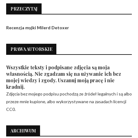
PRZECZYTAJ
Recenzja myjki Milerd Detoxer
PRAWA AUTORSKIE
Wszystkie teksty i podpisane zdjęcia są moja
własnością. Nie zgadzam się na używanie ich bez
mojej wiedzy i zgody. Uszanuj moją pracę i nie
kradnij.
Zdjęcia bez mojego podpisu pochodzą ze źródeł legalnych i są albo
przeze mnie kupione, albo wykorzystywane na zasadach licencji
CC0.
ARCHIWUM