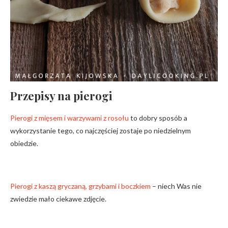
Przepisy na pierogi
Pierogi z mięsem i warzywami z rosołu
to dobry sposób a
wykorzystanie tego, co najczęściej zostaje po niedzielnym
obiedzie.
Pierogi z kaszą gryczaną, grzybami i boczkiem
– niech Was nie
zwiedzie mało ciekawe zdjęcie.