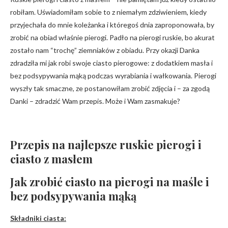
robiłam. Uświadomiłam sobie to z niemałym zdziwieniem, kiedy
przyjechała do mnie koleżanka i któregoś dnia zaproponowała, by
zrobić na obiad właśnie pierogi. Padło na pierogi ruskie, bo akurat
zostało nam “trochę” ziemniaków z obiadu. Przy okazji Danka
zdradziła mi jak robi swoje ciasto pierogowe: z dodatkiem masła i
bez podsypywania mąką podczas wyrabiania i wałkowania. Pierogi
wyszły tak smaczne, ze postanowiłam zrobić zdjęcia i – za zgodą
Danki – zdradzić Wam przepis. Może i Wam zasmakuje?
Przepis na najlepsze ruskie pierogi i
ciasto z masłem
Jak zrobić ciasto na pierogi na maśle i
bez podsypywania mąką
Składniki ciasta: