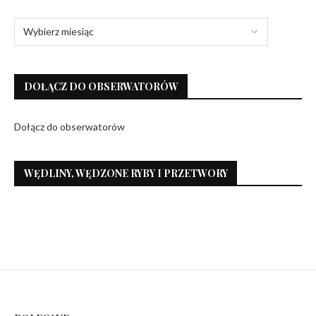
DOŁĄCZ DO OBSERWATORÓW
Dołącz do obserwatorów
WĘDLINY, WĘDZONE RYBY I PRZETWORY