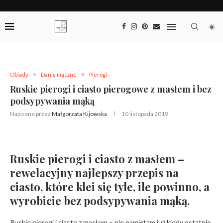
Obiady
Danią mączne
Pierogi
Ruskie pierogi i ciasto pierogowe z masłem i bez
podsypywania mąką
Napisane przez
Małgorzata Kijowska
10 listopada 2019
Ruskie pierogi i ciasto z masłem –
rewelacyjny najlepszy przepis na
ciasto, które klei się tyle, ile powinno, a
wyrobicie bez podsypywania mąką.
Ruskie pierogi i ciasto z masłem – nie pamiętam już kiedy ostatnio