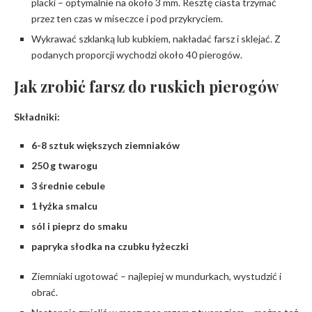
placki – optymalnie na około 3 mm. Resztę ciasta trzymać
przez ten czas w miseczce i pod przykryciem.
Wykrawać szklanką lub kubkiem, nakładać farsz i sklejać. Z
podanych proporcji wychodzi około 40 pierogów.
Jak zrobić farsz do ruskich pierogów
Składniki:
6-8 sztuk większych ziemniaków
250 g twarogu
3 średnie cebule
1 łyżka smalcu
sól i pieprz do smaku
papryka słodka na czubku łyżeczki
Ziemniaki ugotować – najlepiej w mundurkach, wystudzić i
obrać.