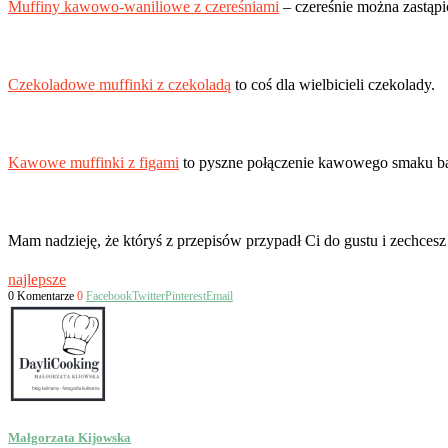
Muffiny kawowo-waniliowe z czereśniami
– czereśnie można zastąp
Czekoladowe muffinki z czekoladą
to coś dla wielbicieli czekolady.
Kawowe muffinki z figami
to pyszne połączenie kawowego smaku b
Mam nadzieję, że któryś z przepisów przypadł Ci do gustu i zechcesz
najlepsze
0 Komentarze
0
Facebook
Twitter
Pinterest
Email
Małgorzata Kijowska