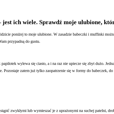
– jest ich wiele. Sprawdź moje ulubione, któ
widzicie poniżej to moje ulubione. W zasadzie babeczki i muffinki można
i Wam przypadną do gustu.
apilotek wylewa się ciasto, a i na raz nie upiecze się zbyt dużo. Jedn
 Pozostaje zatem już tylko zaopatrzenie się w formy do babeczek, do 
tąpić zwykłymi lub wymieszać je z uprażonymi na suchej patelni, dr