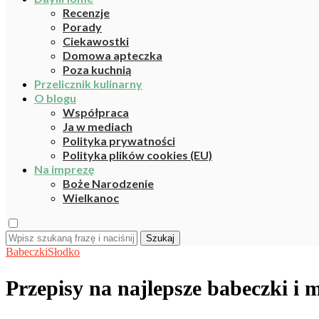
Recenzje
Porady
Ciekawostki
Domowa apteczka
Poza kuchnią
Przelicznik kulinarny
O blogu
Współpraca
Ja w mediach
Polityka prywatności
Polityka plików cookies (EU)
Na imprezę
Boże Narodzenie
Wielkanoc
Szukaj
Babeczki
Słodko
Przepisy na najlepsze babeczki i 