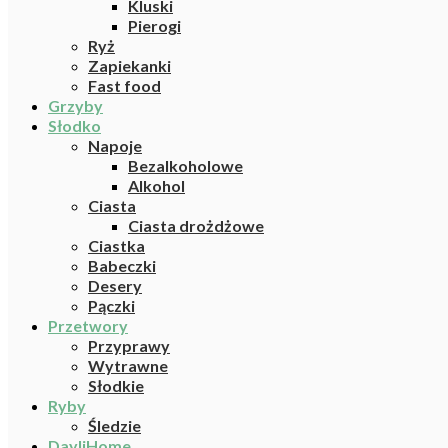
Kluski
Pierogi
Ryż
Zapiekanki
Fast food
Grzyby
Słodko
Napoje
Bezalkoholowe
Alkohol
Ciasta
Ciasta drożdżowe
Ciastka
Babeczki
Desery
Pączki
Przetwory
Przyprawy
Wytrawne
Słodkie
Ryby
Śledzie
DayliHome