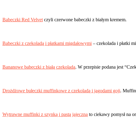
Babeczki Red Velvet
czyli czerwone babeczki z białym kremem.
Babeczki z czekoladą i płatkami migdałowymi
– czekolada i płatki m
Bananowe babeczki z białą czekoladą
. W przepisie podana jest “Czek
Drożdżowe bułeczki muffinkowe z czekoladą i jagodami goji
. Muffin
Wytrawne muffinki z szynką i pastą jajeczną
to ciekawy pomysł na or