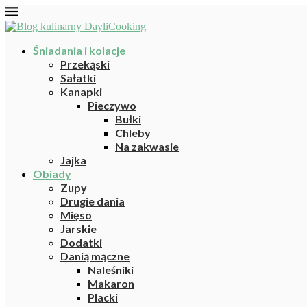
Śniadania i kolacje
Przekąski
Sałatki
Kanapki
Pieczywo
Bułki
Chleby
Na zakwasie
Jajka
Obiady
Zupy
Drugie dania
Mięso
Jarskie
Dodatki
Danią mączne
Naleśniki
Makaron
Placki